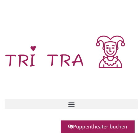
Das mobile Kinder Puppentheater für Frankfurt & RheinMain
+49 (0)172 - 688 71 32
präsentiert
Puppentheater buchen