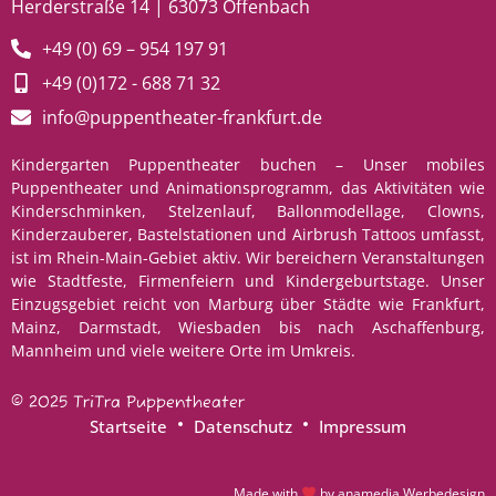
Herderstraße 14 | 63073 Offenbach
+49 (0) 69 – 954 197 91
+49 (0)172 - 688 71 32
info@puppentheater-frankfurt.de
Kindergarten Puppentheater buchen – Unser mobiles
Puppentheater und Animationsprogramm, das Aktivitäten wie
Kinderschminken, Stelzenlauf, Ballonmodellage, Clowns,
Kinderzauberer, Bastelstationen und Airbrush Tattoos umfasst,
ist im Rhein-Main-Gebiet aktiv. Wir bereichern Veranstaltungen
wie Stadtfeste, Firmenfeiern und Kindergeburtstage. Unser
Einzugsgebiet reicht von Marburg über Städte wie Frankfurt,
Mainz, Darmstadt, Wiesbaden bis nach Aschaffenburg,
Mannheim und viele weitere Orte im Umkreis.
© 2025 TriTra Puppentheater
Startseite
Datenschutz
Impressum
Made with
by
anamedia Werbedesign