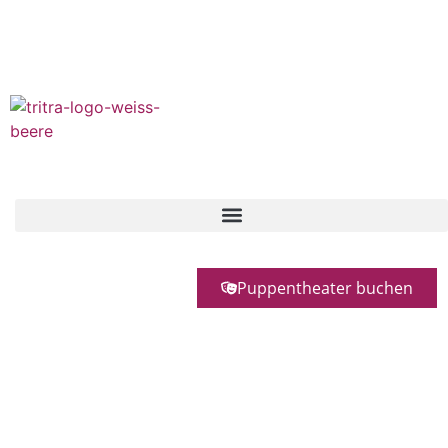
Das mobile Kinder Puppentheater für Frankfurt & RheinMain
+49 (0)172 - 688 71 32
präsentiert
Puppentheater buchen